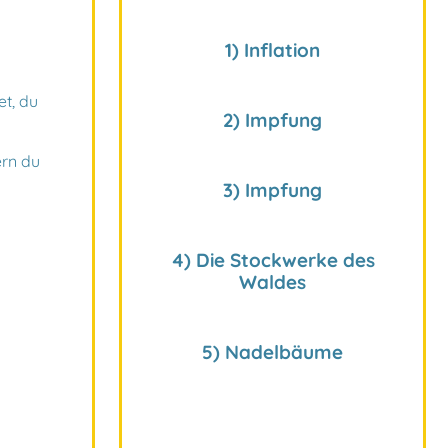
1
)
Inflation
et, du
2
)
Impfung
ern du
3
)
Impfung
4
)
Die Stockwerke des
Waldes
5
)
Nadelbäume