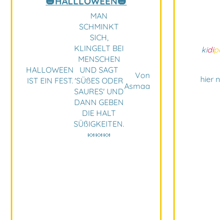
🎃HALLLOWEEN🎃
MAN
SCHMINKT
SICH,
KLINGELT BEI
ki
di
p
MENSCHEN
HALLOWEEN
UND SAGT
Von
hier 
IST EIN FEST.
'SÜßES ODER
Asmaa
SAURES' UND
DANN GEBEN
DIE HALT
SÜßIGKEITEN.
🍬🍬🍬